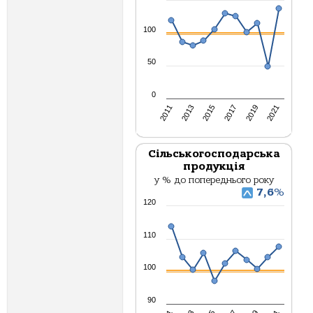
100
50
0
2013
2017
2021
2011
2015
2019
Сільськогосподарська
продукція
у % до попереднього року
7,6
%
120
110
100
90