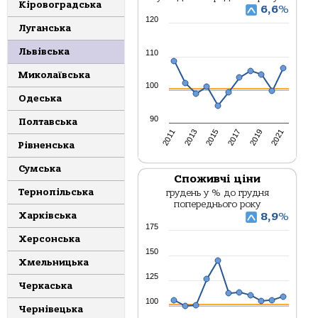
Кіровоградська
6,6
%
120
Луганська
Львівська
110
Миколаївська
100
Одеська
90
Полтавська
2013
2017
2021
2011
2015
2019
Рівненська
Сумська
Споживчі ціни
Тернопільська
грудень у % до грудня
попереднього року
Харківська
8,9
%
175
Херсонська
150
Хмельницька
125
Черкаська
100
Чернівецька