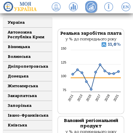
Україна
Автономна
Реальна заробітна плата
Республіка Крим
у % до попереднього року
11,6
%
Вінницька
150
Волинська
125
Дніпропетровська
Донецька
100
Житомирська
75
Закарпатська
2013
2017
2021
2011
2015
2019
Запорізька
Івано-Франківська
ЛЬВІВСЬКА ОБЛАСТЬ
Валовий регіональний
Київська
продукт
у % до попереднього року