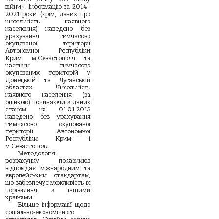
війни». Інформацію за 2014–
2021 роки (крім, даних про
чисельність наявного
населення) наведено без
урахування тимчасово
окупованої території
Автономної Республіки
Крим, м.Севастополя та
частини тимчасово
окупованих територій у
Донецькій та Луганській
областях. Чисельність
наявного населення (за
оцінкою) починаючи з даних
станом на 01.01.2015
наведено без урахування
тимчасово окупованої
території Автономної
Республіки Крим і
м.Севастополя.
Методологія
розрахунку показників
відповідає міжнародним та
європейським стандартам,
що забезпечує можливість їх
порівняння з іншими
країнами.
Більше інформації щодо
соціально-економічного