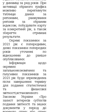
у динаміці за ряд років. При
активації обраного графіка
можливо переглянути
таблицю даних за
регіонами, ранжування
регіонів за обраним
індексом, побудувати карту
за конкретний рік, а також
зберегти отримані
результати.
Окремі показники за
2021 рік є попередніми,
деякі показники попередніх
років уточнені по
відношенню до раніше
опублікованих.
Інформація щодо
окремих
загальноекономічних та
галузевих показників за
2021 рік буде оприлюднена
після завершення терміну
для подання статистичної
та фінансової
звітності,встановленого
Законом України «Про
захист інтересів суб’єктів
подання звітності та інших
документів у період дії
воєнного стану або стану