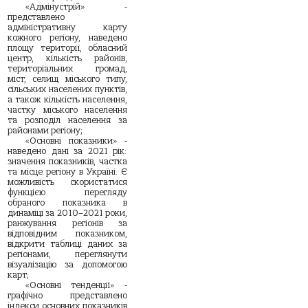
«Адмінустрій» -
представлено
адміністративну карту
кожного регіону, наведено
площу території, обласний
центр, кількість районів,
територіальних громад,
міст, селищ міського типу,
сільських населених пунктів,
а також кількість населення,
частку міського населення
та розподіл населення за
районами регіону;
«Основні показники» -
наведено дані за 2021 рік:
значення показників, частка
та місце регіону в Україні. Є
можливість скористатися
функцією перегляду
обраного показника в
динаміці за 2010–2021 роки,
ранжування регіонів за
відповідним показником,
відкрити таблиці даних за
регіонами, переглянути
візуалізацію за допомогою
карт;
«Основні тенденції» -
графічно представлено
індекси основних показників