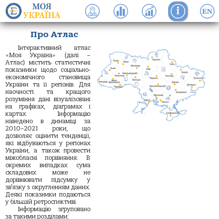
Про Атлас
Інтерактивний атлас
«Моя Україна» (далі –
Атлас) містить статистичні
показники щодо соціально-
економічного становища
України та її регіонів. Для
наочності та кращого
розуміння дані візуалізовані
на графіках, діаграмах і
картах. Інформацію
наведено в динаміці за
2010–2021 роки, що
дозволяє оцінити тенденції,
які відбуваються у регіонах
України, а також провести
міжобласні порівняння. В
окремих випадках сума
складових може не
дорівнювати підсумку у
зв’язку з округленням даних.
Деякі показники подаються
у більшій ретроспективі.
Інформацію згруповано
за такими розділами: