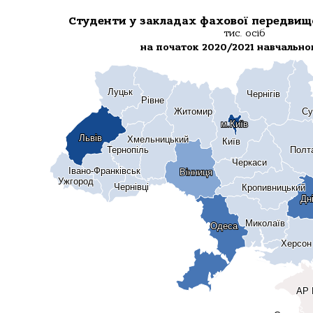
Студенти у закладах фахової передвищо
тис. осіб
на початок 2020/2021 навчально
Луцьк
Луцьк
Чернігів
Чернігів
Рівне
Рівне
Житомир
Житомир
Су
Су
м.Київ
м.Київ
Львів
Львів
Хмельницький
Хмельницький
Київ
Київ
Тернопіль
Тернопіль
Полт
Полт
Черкаси
Черкаси
Івано-Франківськ
Івано-Франківськ
Вінниця
Вінниця
Ужгород
Ужгород
Чернівці
Чернівці
Кропивницький
Кропивницький
Дн
Дн
Миколаїв
Миколаїв
Одеса
Одеса
Херсон
Херсон
АР 
АР 