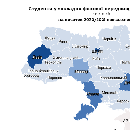
Студенти у закладах фахової передвищо
тис. осіб
на початок 2020/2021 навчально
Луцьк
Луцьк
Чернігів
Чернігів
Рівне
Рівне
Житомир
Житомир
Су
Су
м.Київ
м.Київ
Львів
Львів
Хмельницький
Хмельницький
Київ
Київ
Тернопіль
Тернопіль
Полт
Полт
Черкаси
Черкаси
Івано-Франківськ
Івано-Франківськ
Вінниця
Вінниця
Ужгород
Ужгород
Чернівці
Чернівці
Кропивницький
Кропивницький
Дн
Дн
Миколаїв
Миколаїв
Одеса
Одеса
Херсон
Херсон
АР 
АР 